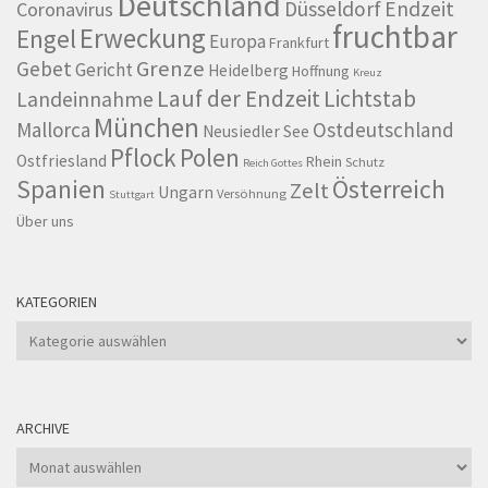
Deutschland
Düsseldorf
Endzeit
Coronavirus
fruchtbar
Erweckung
Engel
Europa
Frankfurt
Grenze
Gebet
Gericht
Heidelberg
Hoffnung
Kreuz
Lauf der Endzeit
Lichtstab
Landeinnahme
München
Mallorca
Ostdeutschland
Neusiedler See
Pflock
Polen
Ostfriesland
Rhein
Schutz
Reich Gottes
Spanien
Österreich
Zelt
Ungarn
Versöhnung
Stuttgart
Über uns
KATEGORIEN
Kategorien
ARCHIVE
Archive