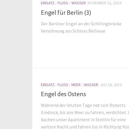
EINSATZ
/
FLUSS
/
WASSER
NOVEMBER 22, 2019
Engel für Berlin (3)
Der Berliner Engel an der Schillingbrücke
Versöhnung am Schloss Bellevue
EINSATZ
/
FLUSS
/
MEER
/
WASSER
JULI 24, 2019
Engel des Ostens
Während der letzten Tage hat sich Roberts
Eindruck, bis ans Meer zu fahren, verdichtet. 
buchen unser Apartment in Stettin für eine
weitere Nacht und fahren los in Richtung Küst