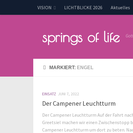
VISION
LICHTBLICKE 2026
Aktuelles
springs of life
Got
MARKIERT:
ENGEL
EINSATZ
JUNI 7, 2022
Der Campener Leuchtturm
Der Campener Leuchtturm Auf der Fahrt nac
Greetsiel machen wir einen Zwischenstopp 
Campener Leuchtturm um dort zu beten. Na