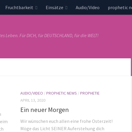
Fruchtbarkeit
Einsätze
Audio/Video
prophetic 
tes Leben. Für DICH, für DEUTSCHLAND, für die WELT!
AUDIO/VIDEO
/
PROPHETIC NEWS
/
PROPHETIE
APRIL 13, 2020
Ein neuer Morgen
h
Wir wünschen euch allen eine frohe Osterzeit!
beim
Möge das Licht SEINER Auferstehung dich
ch