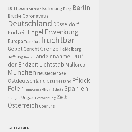
Berlin
10 Thesen
Befreiung
Berg
Attersee
Coronavirus
Brücke
Deutschland
Düsseldorf
Erweckung
Engel
Endzeit
fruchtbar
Europa
Frankfurt
Grenze
Gebet
Gericht
Heidelberg
Lauf
Landeinnahme
Hoffnung
Kreuz
der Endzeit
Lichtstab
Mallorca
München
Neusiedler See
Pflock
Ostdeutschland
Ostfriesland
Polen
Spanien
Rhein
Schutz
Reich Gottes
Zelt
Ungarn
Versöhnung
Stuttgart
Österreich
Über uns
KATEGORIEN