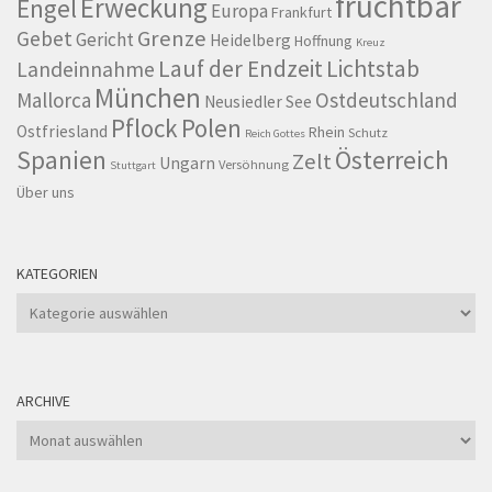
fruchtbar
Erweckung
Engel
Europa
Frankfurt
Grenze
Gebet
Gericht
Heidelberg
Hoffnung
Kreuz
Lauf der Endzeit
Lichtstab
Landeinnahme
München
Mallorca
Ostdeutschland
Neusiedler See
Pflock
Polen
Ostfriesland
Rhein
Schutz
Reich Gottes
Spanien
Österreich
Zelt
Ungarn
Versöhnung
Stuttgart
Über uns
KATEGORIEN
Kategorien
ARCHIVE
Archive