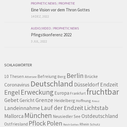
PROPHETIC NEWS
/
PROPHETIE
Eine Vision vor dem Thron Gottes
14 DEZ, 2022
AUDIO/VIDEO
/
PROPHETIC NEWS
Pfingstkonferenz 2022
3 JUL, 2022
SCHLAGWÖRTER
Berlin
10 Thesen
Befreiung
Brücke
Berg
Attersee
Deutschland
Düsseldorf
Endzeit
Coronavirus
fruchtbar
Erweckung
Engel
Europa
Frankfurt
Grenze
Gebet
Gericht
Heidelberg
Hoffnung
Kreuz
Lauf der Endzeit
Lichtstab
Landeinnahme
München
Mallorca
Ostdeutschland
Neusiedler See
Pflock
Polen
Ostfriesland
Rhein
Schutz
Reich Gottes