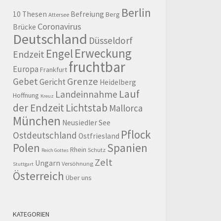
Berlin
10 Thesen
Befreiung
Berg
Attersee
Coronavirus
Brücke
Deutschland
Düsseldorf
Erweckung
Engel
Endzeit
fruchtbar
Europa
Frankfurt
Grenze
Gebet
Gericht
Heidelberg
Lauf
Landeinnahme
Hoffnung
Kreuz
der Endzeit
Lichtstab
Mallorca
München
Neusiedler See
Pflock
Ostdeutschland
Ostfriesland
Polen
Spanien
Rhein
Schutz
Reich Gottes
Zelt
Ungarn
Versöhnung
Stuttgart
Österreich
Über uns
KATEGORIEN