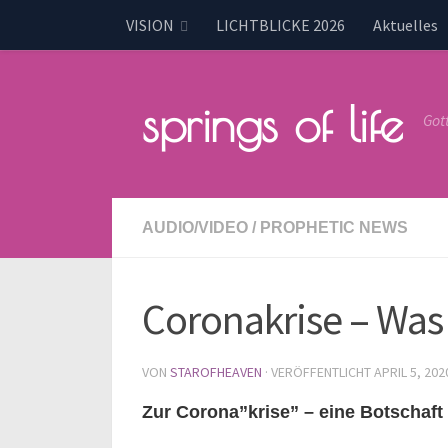
VISION
LICHTBLICKE 2026
Aktuelles
springs of life
Got
AUDIO/VIDEO
/
PROPHETIC NEWS
Coronakrise – Was 
VON
STAROFHEAVEN
· VERÖFFENTLICHT
APRIL 5, 202
Zur Corona”krise” – eine Botschaft