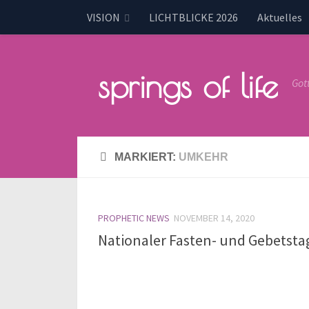
VISION
LICHTBLICKE 2026
Aktuelles
springs of life
Got
MARKIERT:
UMKEHR
PROPHETIC NEWS
NOVEMBER 14, 2020
Nationaler Fasten- und Gebetsta