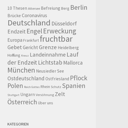
Berlin
10 Thesen
Befreiung
Berg
Attersee
Coronavirus
Brücke
Deutschland
Düsseldorf
Erweckung
Engel
Endzeit
fruchtbar
Europa
Frankfurt
Grenze
Gebet
Gericht
Heidelberg
Lauf
Landeinnahme
Hoffnung
Kreuz
der Endzeit
Lichtstab
Mallorca
München
Neusiedler See
Pflock
Ostdeutschland
Ostfriesland
Polen
Spanien
Rhein
Schutz
Reich Gottes
Zelt
Ungarn
Versöhnung
Stuttgart
Österreich
Über uns
KATEGORIEN