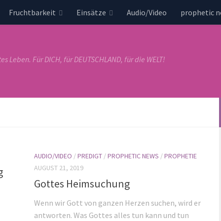
Fruchtbarkeit
Einsätze
Audio/Video
prophetic 
tes Leben. Für DICH, für DEUTSCHLAND, für die WELT!
AUDIO/VIDEO
/
PREDIGT
/
PROPHETIC NEWS
/
PROPHETIE
AUGUST 21, 2019
g
Gottes Heimsuchung
Wenn wir Gott von ganzen Herzen suchen, wird er
antworten. Was Gottes alles tun kann und tun